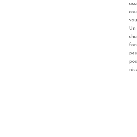
ass
cou
vou
Un 
cha
fon
peu
pos
réc