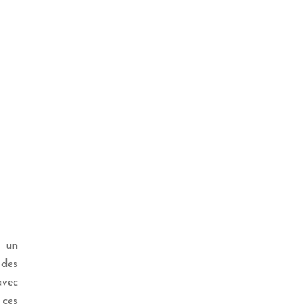
r un
 des
avec
 ces