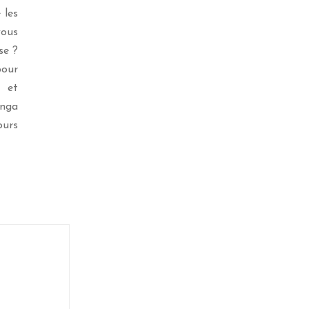
 les
vous
se ?
pour
é et
anga
ours