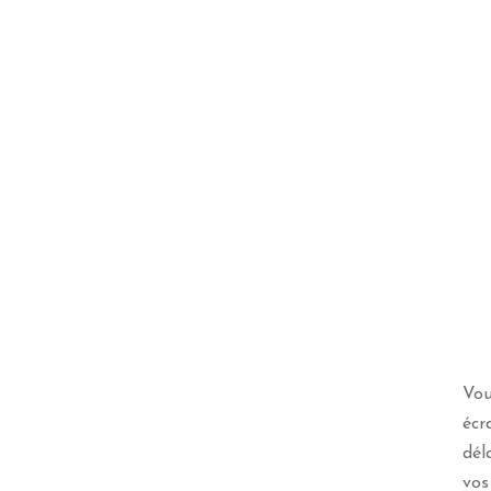
Vou
écr
dél
vos