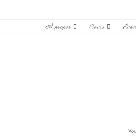
À propos
Cours
Évén
Vou