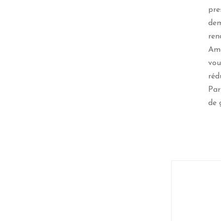
pre
dem
ren
Ame
vou
réd
Par
de 