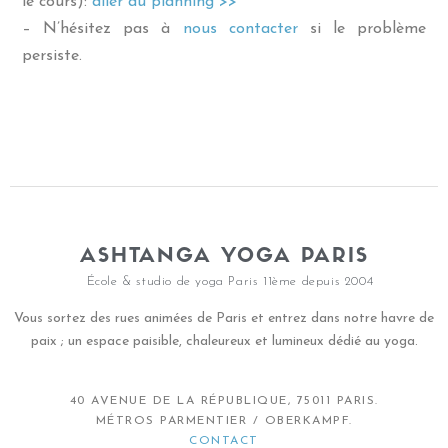
le cours):
aller au planning >>
– N’hésitez pas à
nous contacter
si le problème
persiste
.
ASHTANGA YOGA PARIS
École & studio de yoga Paris 11ème depuis 2004
Vous sortez des rues animées de Paris et entrez dans notre havre de
paix ; un espace paisible, chaleureux et lumineux dédié au yoga.
40 AVENUE DE LA RÉPUBLIQUE, 75011 PARIS.
MÉTROS PARMENTIER / OBERKAMPF.
CONTACT