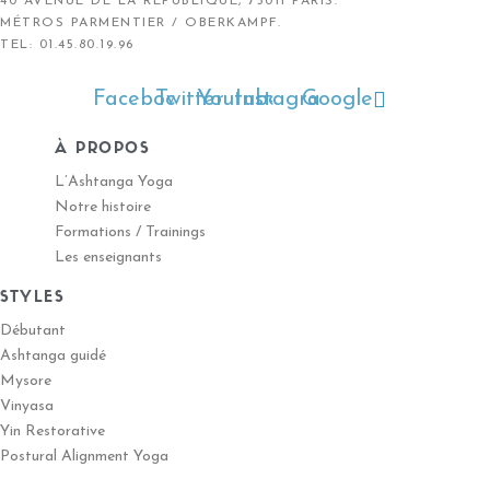
40 AVENUE DE LA RÉPUBLIQUE, 75011 PARIS.
MÉTROS PARMENTIER / OBERKAMPF.
TEL: 01.45.80.19.96
Facebook
Twitter
Youtube
Instagram
Google
À PROPOS
L’Ashtanga Yoga
Notre histoire
Formations / Trainings
Les enseignants
STYLES
Débutant
Ashtanga guidé
Mysore
Vinyasa
Yin Restorative
Postural Alignment Yoga